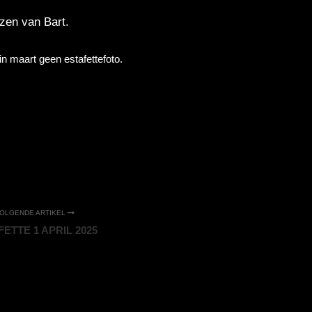
ozen van Bart.
in maart geen estafettefoto.
OLGENDE ARTIKEL
ETTE 1 APRIL 2025