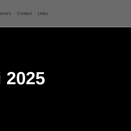
ema’s
Contact
Links
i 2025