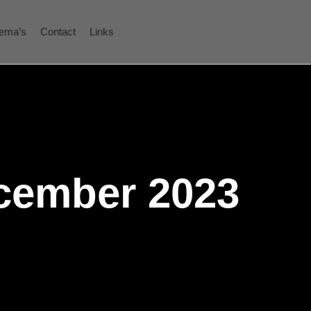
ema’s
Contact
Links
cember 2023