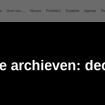
e
Over ons….
Nieuws
Portfolio’s
Estafette
Agenda
Th
e archieven:
de